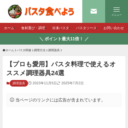
メニュー
ホーム
食材選び・調理
冷凍パスタ
パスタソース
お問い合わせ
＼ ポイント最大11倍！ ／
ホーム
パスタ関連
調理方法
調理器具
【プロも愛用】パスタ料理で使えるオ
ススメ調理器具24選
2023年11月5日
2025年7月2日
調理器具
当ページのリンクには広告が含まれています。