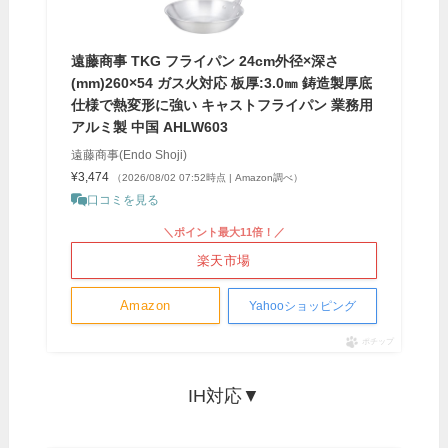
遠藤商事 TKG フライパン 24cm外径×深さ
(mm)260×54 ガス火対応 板厚:3.0㎜ 鋳造製厚底
仕様で熱変形に強い キャストフライパン 業務用
アルミ製 中国 AHLW603
遠藤商事(Endo Shoji)
¥3,474
（2026/08/02 07:52時点 | Amazon調べ）
口コミを見る
＼ポイント最大11倍！／
楽天市場
Amazon
Yahooショッピング
ポチップ
IH対応▼