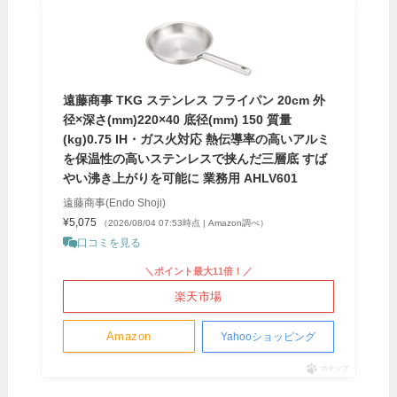
遠藤商事 TKG ステンレス フライパン 20cm 外
径×深さ(mm)220×40 底径(mm) 150 質量
(kg)0.75 IH・ガス火対応 熱伝導率の高いアルミ
を保温性の高いステンレスで挟んだ三層底 すば
やい沸き上がりを可能に 業務用 AHLV601
遠藤商事(Endo Shoji)
¥5,075
（2026/08/04 07:53時点 | Amazon調べ）
口コミを見る
＼ポイント最大11倍！／
楽天市場
Amazon
Yahooショッピング
ポチップ