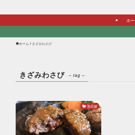
ホー
ホーム
きざみわさび
きざみわさび
– tag –
実店舗