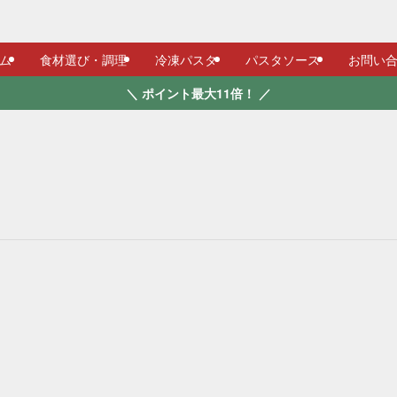
ム
食材選び・調理
冷凍パスタ
パスタソース
お問い
＼ ポイント最大11倍！ ／